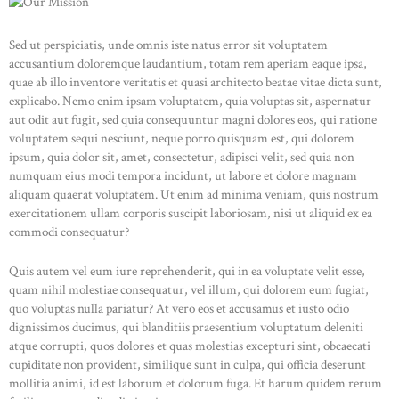
Sed ut perspiciatis, unde omnis iste natus error sit voluptatem
accusantium doloremque laudantium, totam rem aperiam eaque ipsa,
quae ab illo inventore veritatis et quasi architecto beatae vitae dicta sunt,
explicabo. Nemo enim ipsam voluptatem, quia voluptas sit, aspernatur
aut odit aut fugit, sed quia consequuntur magni dolores eos, qui ratione
voluptatem sequi nesciunt, neque porro quisquam est, qui dolorem
ipsum, quia dolor sit, amet, consectetur, adipisci velit, sed quia non
numquam eius modi tempora incidunt, ut labore et dolore magnam
aliquam quaerat voluptatem. Ut enim ad minima veniam, quis nostrum
exercitationem ullam corporis suscipit laboriosam, nisi ut aliquid ex ea
commodi consequatur?
Quis autem vel eum iure reprehenderit, qui in ea voluptate velit esse,
quam nihil molestiae consequatur, vel illum, qui dolorem eum fugiat,
quo voluptas nulla pariatur? At vero eos et accusamus et iusto odio
dignissimos ducimus, qui blanditiis praesentium voluptatum deleniti
atque corrupti, quos dolores et quas molestias excepturi sint, obcaecati
cupiditate non provident, similique sunt in culpa, qui officia deserunt
mollitia animi, id est laborum et dolorum fuga. Et harum quidem rerum