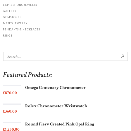
EXPRESSIONS JEWELRY
GALLERY
GEMSTONES
MEN'S JEWELRY
PENDANTS & NECKLACES
RINGS
Search
for:
Featured Products:
Omega Centenary Chronometer
£
870
00
Rolex Chronometer Wristwatch
£
360
00
Round Fiery Created Pink Opal Ring
£
1,250
00