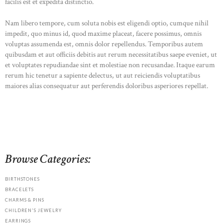
facilis est et expedita distinctio.
Nam libero tempore, cum soluta nobis est eligendi optio, cumque nihil
impedit, quo minus id, quod maxime placeat, facere possimus, omnis
voluptas assumenda est, omnis dolor repellendus. Temporibus autem
quibusdam et aut officiis debitis aut rerum necessitatibus saepe eveniet, ut
et voluptates repudiandae sint et molestiae non recusandae. Itaque earum
rerum hic tenetur a sapiente delectus, ut aut reiciendis voluptatibus
maiores alias consequatur aut perferendis doloribus asperiores repellat.
Browse Categories:
BIRTHSTONES
BRACELETS
CHARMS & PINS
CHILDREN'S JEWELRY
EARRINGS