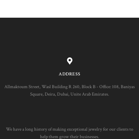
ADDRESS
Allmaktoum Street, Wasl Building R 260, Block B - Office: 108, Baniyas
Square, Deira, Dubai, Unite Arab Emirates.
We have a long history of making exceptional jewelry for our clients to
help them grow their businesses.