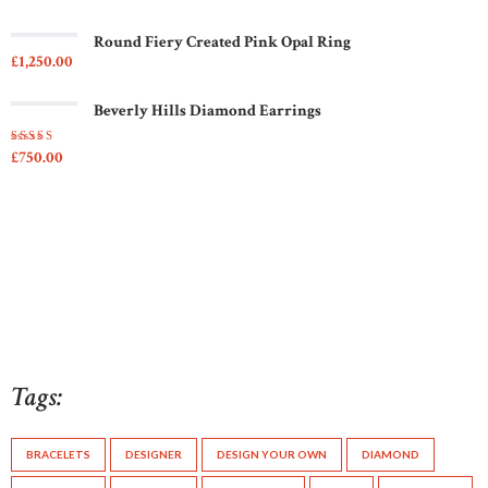
Round Fiery Created Pink Opal Ring
£
1,250
00
Beverly Hills Diamond Earrings
£
750
00
Rated
5.00
out
of 5
Tags:
BRACELETS
DESIGNER
DESIGN YOUR OWN
DIAMOND