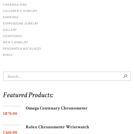
CHARMS & PINS
CHILDREN'S JEWELRY
EARRINGS
EXPRESSIONS JEWELRY
GALLERY
GEMSTONES
MEN'S JEWELRY
PENDANTS & NECKLACES
RINGS
Search
for:
Featured Products:
Omega Centenary Chronometer
£
870
00
Rolex Chronometer Wristwatch
£
360
00