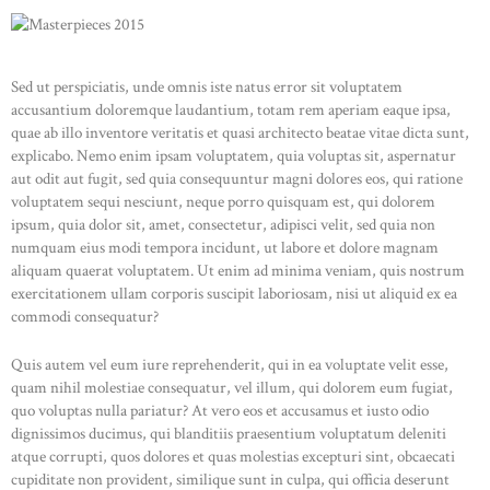
Sed ut perspiciatis, unde omnis iste natus error sit voluptatem
accusantium doloremque laudantium, totam rem aperiam eaque ipsa,
quae ab illo inventore veritatis et quasi architecto beatae vitae dicta sunt,
explicabo. Nemo enim ipsam voluptatem, quia voluptas sit, aspernatur
aut odit aut fugit, sed quia consequuntur magni dolores eos, qui ratione
voluptatem sequi nesciunt, neque porro quisquam est, qui dolorem
ipsum, quia dolor sit, amet, consectetur, adipisci velit, sed quia non
numquam eius modi tempora incidunt, ut labore et dolore magnam
aliquam quaerat voluptatem. Ut enim ad minima veniam, quis nostrum
exercitationem ullam corporis suscipit laboriosam, nisi ut aliquid ex ea
commodi consequatur?
Quis autem vel eum iure reprehenderit, qui in ea voluptate velit esse,
quam nihil molestiae consequatur, vel illum, qui dolorem eum fugiat,
quo voluptas nulla pariatur? At vero eos et accusamus et iusto odio
dignissimos ducimus, qui blanditiis praesentium voluptatum deleniti
atque corrupti, quos dolores et quas molestias excepturi sint, obcaecati
cupiditate non provident, similique sunt in culpa, qui officia deserunt