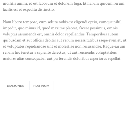
mollitia animi, id est laborum et dolorum fuga. Et harum quidem rerum
HOME
facilis est et expedita distinctio.
ABOUT US
Nam libero tempore, cum soluta nobis est eligendi optio, cumque nihil
CONTACTS
impedit, quo minus id, quod maxime placeat, facere possimus, omnis
voluptas assumenda est, omnis dolor repellendus. Temporibus autem
quibusdam et aut officiis debitis aut rerum necessitatibus saepe eveniet, ut
et voluptates repudiandae sint et molestiae non recusandae. Itaque earum
rerum hic tenetur a sapiente delectus, ut aut reiciendis voluptatibus
maiores alias consequatur aut perferendis doloribus asperiores repellat.
DIAMONDS
PLATINUM