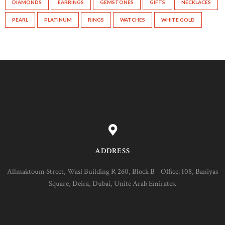
DIAMONDS
EARRINGS
GEMSTONES
GIFTS
NECKLACES
PEARL
PLATINUM
RINGS
WATCHES
WHITE GOLD
ADDRESS
Allmaktoum Street, Wasl Building R 260, Block B - Office: 108, Baniyas
Square, Deira, Dubai, Unite Arab Emirates.