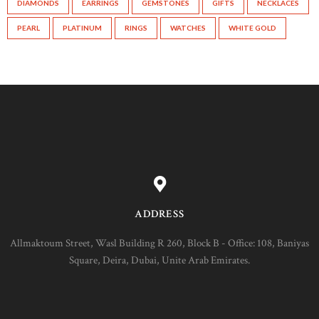
DIAMONDS
EARRINGS
GEMSTONES
GIFTS
NECKLACES
PEARL
PLATINUM
RINGS
WATCHES
WHITE GOLD
ADDRESS
Allmaktoum Street, Wasl Building R 260, Block B - Office: 108, Baniyas
Square, Deira, Dubai, Unite Arab Emirates.