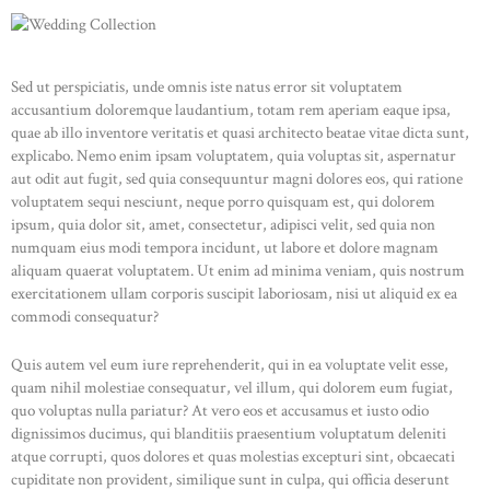
Sed ut perspiciatis, unde omnis iste natus error sit voluptatem
accusantium doloremque laudantium, totam rem aperiam eaque ipsa,
quae ab illo inventore veritatis et quasi architecto beatae vitae dicta sunt,
explicabo. Nemo enim ipsam voluptatem, quia voluptas sit, aspernatur
aut odit aut fugit, sed quia consequuntur magni dolores eos, qui ratione
voluptatem sequi nesciunt, neque porro quisquam est, qui dolorem
ipsum, quia dolor sit, amet, consectetur, adipisci velit, sed quia non
numquam eius modi tempora incidunt, ut labore et dolore magnam
aliquam quaerat voluptatem. Ut enim ad minima veniam, quis nostrum
exercitationem ullam corporis suscipit laboriosam, nisi ut aliquid ex ea
commodi consequatur?
Quis autem vel eum iure reprehenderit, qui in ea voluptate velit esse,
quam nihil molestiae consequatur, vel illum, qui dolorem eum fugiat,
quo voluptas nulla pariatur? At vero eos et accusamus et iusto odio
dignissimos ducimus, qui blanditiis praesentium voluptatum deleniti
atque corrupti, quos dolores et quas molestias excepturi sint, obcaecati
cupiditate non provident, similique sunt in culpa, qui officia deserunt