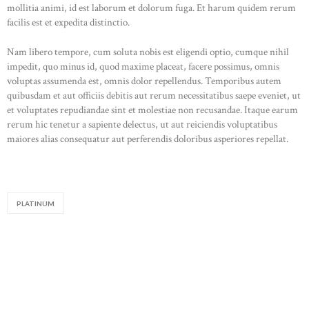
mollitia animi, id est laborum et dolorum fuga. Et harum quidem rerum
HOME
facilis est et expedita distinctio.
ABOUT US
Nam libero tempore, cum soluta nobis est eligendi optio, cumque nihil
CONTACTS
impedit, quo minus id, quod maxime placeat, facere possimus, omnis
voluptas assumenda est, omnis dolor repellendus. Temporibus autem
quibusdam et aut officiis debitis aut rerum necessitatibus saepe eveniet, ut
et voluptates repudiandae sint et molestiae non recusandae. Itaque earum
rerum hic tenetur a sapiente delectus, ut aut reiciendis voluptatibus
maiores alias consequatur aut perferendis doloribus asperiores repellat.
PLATINUM