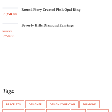
Round Fiery Created Pink Opal Ring
£
1,250
00
Beverly Hills Diamond Earrings
£
750
00
Rated
5.00
out
of 5
Tags:
BRACELETS
DESIGNER
DESIGN YOUR OWN
DIAMOND